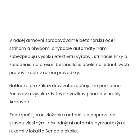
V našej armovni spracovávame betonársku oceľ
strihom a ohybom, ohýbacie automaty nám
zabezpečujú vysokú efektivitu výroby , strihacie linky a
zariadenia na presun betonárksej ocele na jednotlivých
pracoviskách v rámci prevádzky.
Nakládku pre zákazníkov zabezpečujeme pomocou
žeriavov a vysokozdvižných vozíkov priamo v areály
Armovne.
Zabezpečujeme zloženie materiálu a dopravu na
stavbu vlastnými nákladnými autami s hydraulickými
rukami v lokalite Senec a okolie.