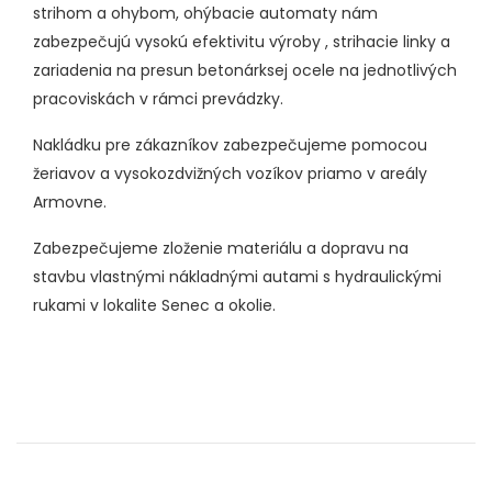
strihom a ohybom, ohýbacie automaty nám
zabezpečujú vysokú efektivitu výroby , strihacie linky a
zariadenia na presun betonárksej ocele na jednotlivých
pracoviskách v rámci prevádzky.
Nakládku pre zákazníkov zabezpečujeme pomocou
žeriavov a vysokozdvižných vozíkov priamo v areály
Armovne.
Zabezpečujeme zloženie materiálu a dopravu na
stavbu vlastnými nákladnými autami s hydraulickými
rukami v lokalite Senec a okolie.